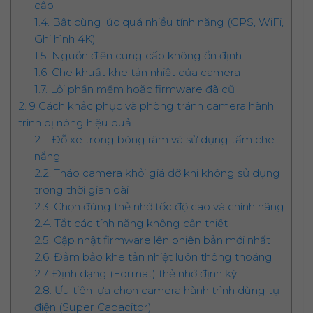
cấp
1.4. Bật cùng lúc quá nhiều tính năng (GPS, WiFi,
Ghi hình 4K)
1.5. Nguồn điện cung cấp không ổn định
1.6. Che khuất khe tản nhiệt của camera
1.7. Lỗi phần mềm hoặc firmware đã cũ
2. 9 Cách khắc phục và phòng tránh camera hành
trình bị nóng hiệu quả
2.1. Đỗ xe trong bóng râm và sử dụng tấm che
nắng
2.2. Tháo camera khỏi giá đỡ khi không sử dụng
trong thời gian dài
2.3. Chọn đúng thẻ nhớ tốc độ cao và chính hãng
2.4. Tắt các tính năng không cần thiết
2.5. Cập nhật firmware lên phiên bản mới nhất
2.6. Đảm bảo khe tản nhiệt luôn thông thoáng
2.7. Định dạng (Format) thẻ nhớ định kỳ
2.8. Ưu tiên lựa chọn camera hành trình dùng tụ
điện (Super Capacitor)