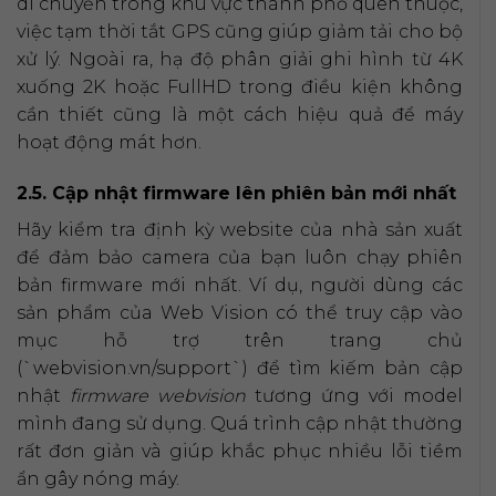
di chuyển trong khu vực thành phố quen thuộc,
việc tạm thời tắt GPS cũng giúp giảm tải cho bộ
xử lý. Ngoài ra, hạ độ phân giải ghi hình từ 4K
xuống 2K hoặc FullHD trong điều kiện không
cần thiết cũng là một cách hiệu quả để máy
hoạt động mát hơn.
2.5. Cập nhật firmware lên phiên bản mới nhất
Hãy kiểm tra định kỳ website của nhà sản xuất
để đảm bảo camera của bạn luôn chạy phiên
bản firmware mới nhất. Ví dụ, người dùng các
sản phẩm của Web Vision có thể truy cập vào
mục hỗ trợ trên trang chủ
(`webvision.vn/support`) để tìm kiếm bản cập
nhật
firmware webvision
tương ứng với model
mình đang sử dụng. Quá trình cập nhật thường
rất đơn giản và giúp khắc phục nhiều lỗi tiềm
ẩn gây nóng máy.