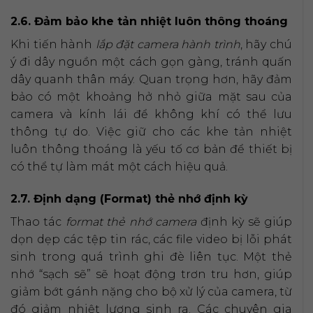
2.6. Đảm bảo khe tản nhiệt luôn thông thoáng
Khi tiến hành
lắp đặt camera hành trình
, hãy chú
ý đi dây nguồn một cách gọn gàng, tránh quấn
dây quanh thân máy. Quan trọng hơn, hãy đảm
bảo có một khoảng hở nhỏ giữa mặt sau của
camera và kính lái để không khí có thể lưu
thông tự do. Việc giữ cho các khe tản nhiệt
luôn thông thoáng là yếu tố cơ bản để thiết bị
có thể tự làm mát một cách hiệu quả.
2.7. Định dạng (Format) thẻ nhớ định kỳ
Thao tác
format thẻ nhớ camera
định kỳ sẽ giúp
dọn dẹp các tệp tin rác, các file video bị lỗi phát
sinh trong quá trình ghi đè liên tục. Một thẻ
nhớ “sạch sẽ” sẽ hoạt động trơn tru hơn, giúp
giảm bớt gánh nặng cho bộ xử lý của camera, từ
đó giảm nhiệt lượng sinh ra. Các chuyên gia