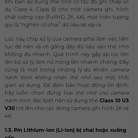
Khi bạn sử dụng thẻ nhớ có tốc độ ghi thấp (ví
dụ Class 4, Class 6) cho một camera ghi hình
chất lượng cao (FullHD, 2K, 4K), một hiện tượng
gọi là “nghẽn cổ chai” dữ liệu sẽ xảy ra.
Lúc này, chip xử lý của camera phải làm việc liên
tục để nén và cố gắng đẩy dữ liệu vào thẻ nhớ
không đủ nhanh. Quá trình này gây áp lực lớn
lên bộ xử lý, làm nó nóng lên nhanh chóng. Đây
cũng là một trong những lý do khiến
camera
hành trình không nhận thẻ nhớ
sau một thời
gian sử dụng. Để đảm bảo hoạt động ổn định,
hãy luôn chọn đúng loại
thẻ nhớ cho camera
hành trình
, đặc biệt nên sử dụng thẻ
Class 10 U3
V30
trở lên cho các dòng camera ghi hình 2K và
4K.
1.3. Pin Lithium-ion (Li-ion) bị chai hoặc xuống
cấp